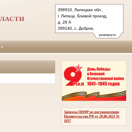
398910, Липецкая обл.,
г. Липецк, Боевой проезд,
БЛАСТИ
д. 28 А
399140, c. Доброе,
ул. Интернациональная, д. 8
развернуть
Тел.: (4742) 34-97-86,
(47463) 2-19-21
lipecky.lpk@sudrf.ru
lipecky2.lpk@sudrf.ru
Запросы ОПФР по постановлению
Правительства РФ от 28.06.2021 №
1037